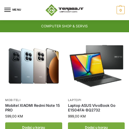
MENU
0
COMPUTER SHOP & SERVIS
MOBITELI
LAPTOPI
Mobitel XIAOMI Redmi Note 15
Laptop ASUS VivoBook Go
PRO
E1504FA-BQ2732
599,00
KM
999,00
KM
Dodaj u korpu
Dodaj u korpu