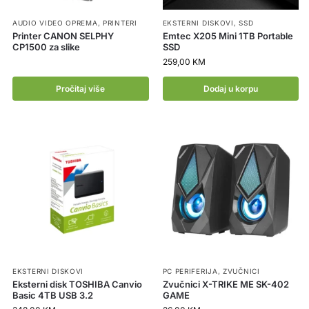
AUDIO VIDEO OPREMA
,
PRINTERI
EKSTERNI DISKOVI
,
SSD
Printer CANON SELPHY
Emtec X205 Mini 1TB Portable
CP1500 za slike
SSD
259,00
KM
Pročitaj više
Dodaj u korpu
EKSTERNI DISKOVI
PC PERIFERIJA
,
ZVUČNICI
Eksterni disk TOSHIBA Canvio
Zvučnici X-TRIKE ME SK-402
Basic 4TB USB 3.2
GAME