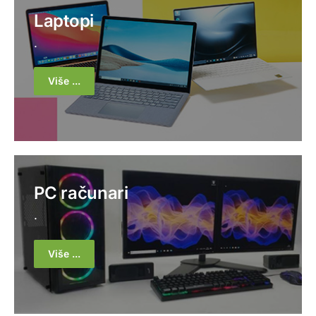
Laptopi
.
Više ...
PC računari
.
Više ...