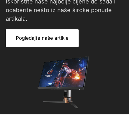
Iskoristite naše najbolje cijene do sada i
odaberite nešto iz naše široke ponude
artikala.
Pogledajte naše artikle