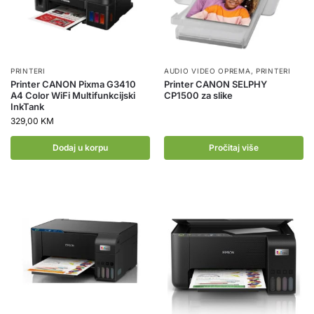
PRINTERI
AUDIO VIDEO OPREMA
,
PRINTERI
Printer CANON Pixma G3410
Printer CANON SELPHY
A4 Color WiFi Multifunkcijski
CP1500 za slike
InkTank
329,00
KM
Dodaj u korpu
Pročitaj više