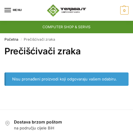
MENU
0
COMPUTER SHOP & SERVIS
Početna
Prečišćivači zraka
/
Prečišćivači zraka
Nisu pronađeni proizvodi koji odgovaraju vašem odabiru.
Dostava brzom poštom
na području cijele BiH