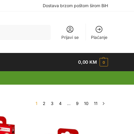
Dostava brzom poštom širom BiH
Pretraži
Prijavi se
Plaćanje
0,00
KM
0
1
2
3
4
…
9
10
11