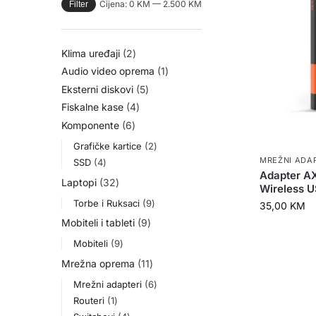
Cijena:
0 KM
—
2.500 KM
Filter
Klima uređaji
2
Audio video oprema
1
Eksterni diskovi
5
Fiskalne kase
4
Komponente
6
Grafičke kartice
2
MREŽNI ADA
SSD
4
Adapter AX
Laptopi
32
Wireless 
Torbe i Ruksaci
9
35,00
KM
Mobiteli i tableti
9
Mobiteli
9
Mrežna oprema
11
Mrežni adapteri
6
Routeri
1