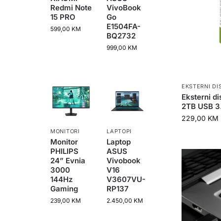
Redmi Note
VivoBook
15 PRO
Go
E1504FA-
599,00
KM
BQ2732
999,00
KM
EKSTERNI DI
Eksterni d
2TB USB 3
229,00
KM
MONITORI
LAPTOPI
Monitor
Laptop
PHILIPS
ASUS
24” Evnia
Vivobook
3000
V16
144Hz
V3607VU-
Gaming
RP137
239,00
KM
2.450,00
KM