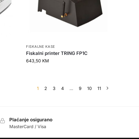
FISKALNE KASE
Fiskalni printer TRING FP1C
643,50
KM
1
2
3
4
…
9
10
11
Plaćanje osigurano
MasterCard / Visa