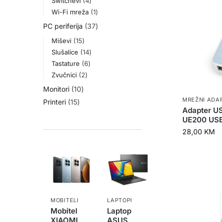
Switchevi
4
Wi-Fi mreža
1
PC periferija
37
Miševi
15
Slušalice
14
Tastature
6
Zvučnici
2
Monitori
10
MREŽNI ADA
Printeri
15
Adapter US
UE200 USB
28,00
KM
MOBITELI
LAPTOPI
Mobitel
Laptop
XIAOMI
ASUS