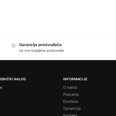
Garancija proizvođača
na sve kupljene proizvode
ISNIČKI NALOG
INFORMACIJE
se
O nama
Plaćanje
Dostava
Garancija
Kontakt