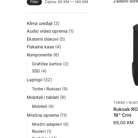
Cijena:
40 KM
—
140 KM
Filter
Klima uređaji
2
Audio video oprema
1
Eksterni diskovi
5
Fiskalne kase
4
Komponente
6
Grafičke kartice
2
SSD
4
Laptopi
32
Torbe i Ruksaci
9
Mobiteli i tableti
9
TORBE I RUK
Mobiteli
9
Ruksak RO
18” Crni
Mrežna oprema
11
69,00
KM
Mrežni adapteri
6
Routeri
1