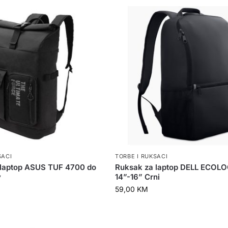
SACI
TORBE I RUKSACI
 laptop ASUS TUF 4700 do
Ruksak za laptop DELL ECOL
y
14”-16” Crni
59,00
KM