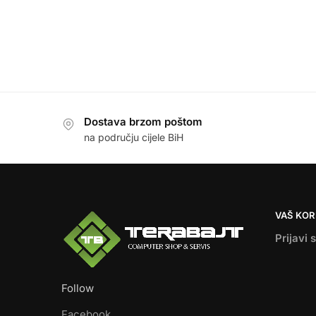
Dostava brzom poštom
na području cijele BiH
VAŠ KOR
Prijavi 
Follow
Facebook