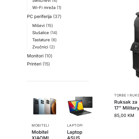
Switchevi
4
Wi-Fi mreža
1
PC periferija
37
Miševi
15
Slušalice
14
Tastature
6
Zvučnici
2
Monitori
10
Printeri
15
TORBE I RUK
Ruksak za
17” Militar
85,00
KM
MOBITELI
LAPTOPI
Mobitel
Laptop
XIAOMI
ASUS