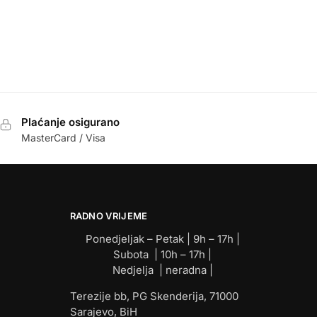
Plaćanje osigurano
MasterCard / Visa
RADNO VRIJEME
Ponedjeljak – Petak | 9h – 17h |
Subota | 10h – 17h |
Nedjelja | neradna |
Terezije bb, PG Skenderija, 71000
Sarajevo, BiH