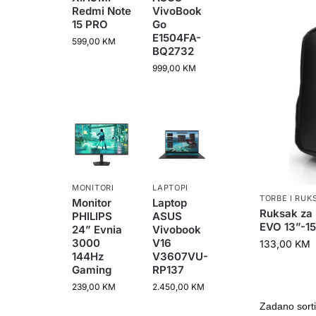
Redmi Note
VivoBook
15 PRO
Go
E1504FA-
599,00
KM
BQ2732
999,00
KM
MONITORI
LAPTOPI
TORBE I RUK
Monitor
Laptop
Ruksak za
PHILIPS
ASUS
EVO 13”-15
24” Evnia
Vivobook
3000
V16
133,00
KM
144Hz
V3607VU-
Gaming
RP137
239,00
KM
2.450,00
KM