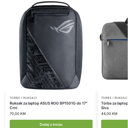
TORBE I RUKSACI
TORBE I RUKSAC
Ruksak za laptop ASUS ROG BP1501G do 17”
Torba za lapt
Crni
Siva
70,00
KM
44,00
KM
Dodaj u korpu