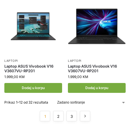
LAPTOPI
LAPTOPI
Laptop ASUS Vivobook V16
Laptop ASUS Vivobook V16
V3607VU-RP201
V3607VU-RP201
1.999,00
KM
1.999,00
KM
Dodaj u korpu
Dodaj u korpu
Prikaz 1–12 od 32 rezultata
1
2
3