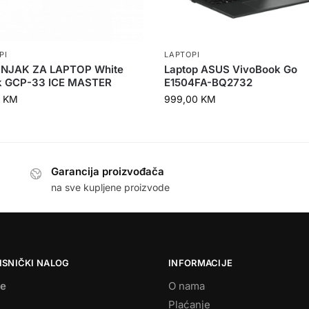
PI
LAPTOPI
NJAK ZA LAPTOP White
Laptop ASUS VivoBook Go
k GCP-33 ICE MASTER
E1504FA-BQ2732
0
KM
999,00
KM
Garancija proizvođača
na sve kupljene proizvode
ISNIČKI NALOG
INFORMACIJE
se
O nama
Plaćanje