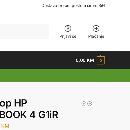
Dostava brzom poštom širom BiH
Pretraži
Prijavi se
Plaćanje
0,00
KM
0
top HP
BOOK 4 G1iR
0
KM