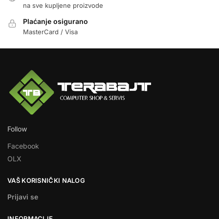
na sve kupljene proizvode
Plaćanje osigurano
MasterCard / Visa
Follow
Facebook
OLX
VAŠ KORISNIČKI NALOG
Prijavi se
INFORMACIJE