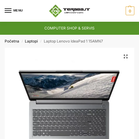
MENU
0
COMPUTER SHOP & SERVIS
Početna
Laptopi
Laptop Lenovo IdeaPad 1 15AMN7
/
/