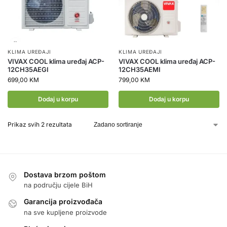
KLIMA UREĐAJI
KLIMA UREĐAJI
VIVAX COOL klima uređaj ACP-
VIVAX COOL klima uređaj ACP-
12CH35AEGI
12CH35AEMI
699,00
KM
799,00
KM
Dodaj u korpu
Dodaj u korpu
Prikaz svih 2 rezultata
Dostava brzom poštom
na području cijele BiH
Garancija proizvođača
na sve kupljene proizvode