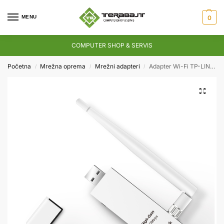
MENU
0
COMPUTER SHOP & SERVIS
Početna
Mrežna oprema
Mrežni adapteri
Adapter Wi-Fi TP-LINK TL-WN722N USB N150
/
/
/