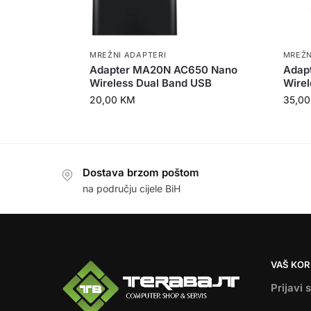
MREŽNI ADAPTERI
MREŽN
Adapter MA20N AC650 Nano
Adapt
Wireless Dual Band USB
Wire
20,00
KM
35,0
Dostava brzom poštom
na području cijele BiH
VAŠ KOR
Prijavi 