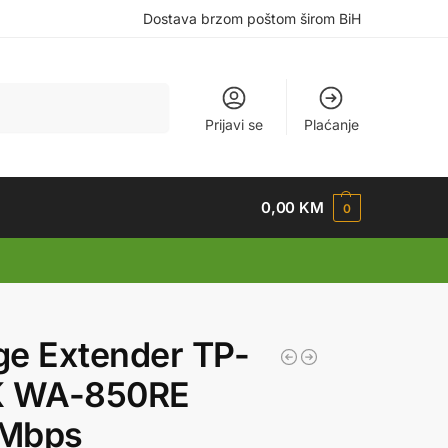
Dostava brzom poštom širom BiH
Pretraži
Prijavi se
Plaćanje
0,00
KM
0
e Extender TP-
K WA-850RE
Mbps