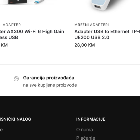
I ADAPTERI
MREŽNI ADAPTERI
er AX300 Wi-Fi 6 High Gain
Adapter USB to Ethernet TP
less USB
UE200 USB 2.0
0
KM
28,00
KM
Garancija proizvođača
na sve kupljene proizvode
ISNIČKI NALOG
INFORMACIJE
se
O nama
Plaćanje