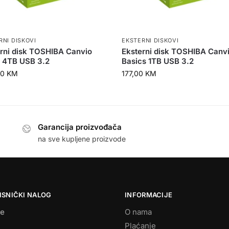
RNI DISKOVI
EKSTERNI DISKOVI
rni disk TOSHIBA Canvio
Eksterni disk TOSHIBA Canv
 4TB USB 3.2
Basics 1TB USB 3.2
00
KM
177,00
KM
Garancija proizvođača
na sve kupljene proizvode
ISNIČKI NALOG
INFORMACIJE
se
O nama
Plaćanje