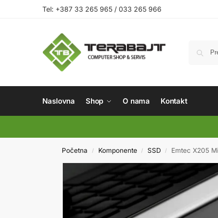
Tel: +387 33 265 965 / 033 265 966
Naslovna
Shop
O nama
Kontakt
Početna
Komponente
SSD
Emtec X205 Mi
/
/
/