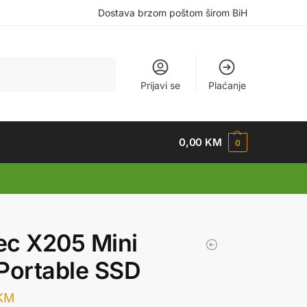
Dostava brzom poštom širom BiH
Pretraži
Prijavi se
Plaćanje
0,00
KM
0
ec X205 Mini
Portable SSD
KM