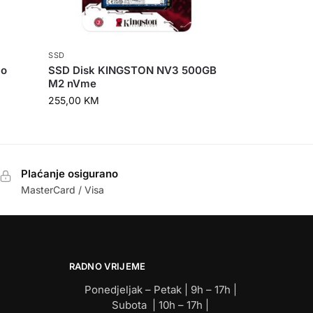
SSD
io
SSD Disk KINGSTON NV3 500GB
M2 nVme
255,00
KM
Plaćanje osigurano
MasterCard / Visa
RADNO VRIJEME
Ponedjeljak – Petak | 9h – 17h |
Subota | 10h – 17h |