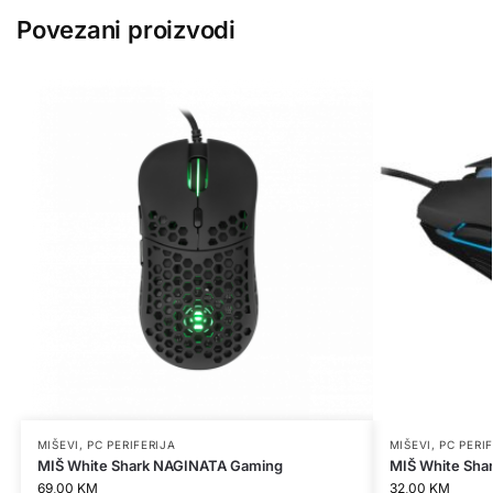
Povezani proizvodi
MIŠEVI
,
PC PERIFERIJA
MIŠEVI
,
PC PERI
MIŠ White Shark NAGINATA Gaming
MIŠ White Sha
69,00
KM
32,00
KM