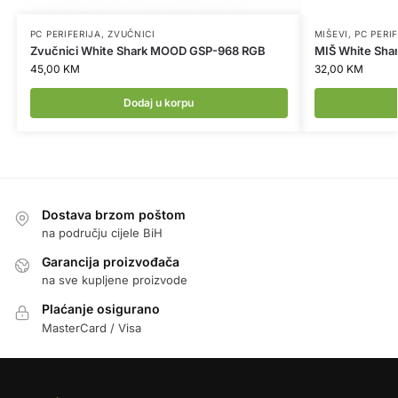
PC PERIFERIJA
,
ZVUČNICI
MIŠEVI
,
PC PERI
Zvučnici White Shark MOOD GSP-968 RGB
MIŠ White Sha
45,00
KM
32,00
KM
Dodaj u korpu
Dostava brzom poštom
na području cijele BiH
Garancija proizvođača
na sve kupljene proizvode
Plaćanje osigurano
MasterCard / Visa