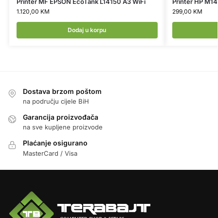
Printer MF EPSON EcoTank L14150 A3 WiFi
Printer HP M14
1.120,00
KM
299,00
KM
Dodaj u korpu
Dostava brzom poštom
na području cijele BiH
Garancija proizvođača
na sve kupljene proizvode
Plaćanje osigurano
MasterCard / Visa