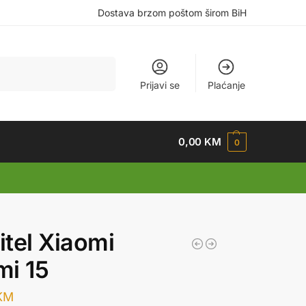
Dostava brzom poštom širom BiH
Pretraži
Prijavi se
Plaćanje
0,00
KM
0
tel Xiaomi
i 15
KM