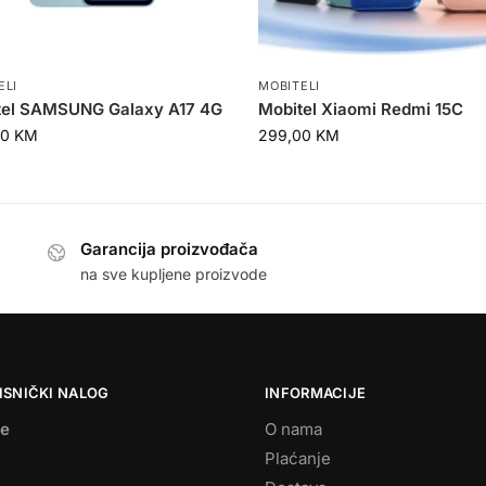
ELI
MOBITELI
tel SAMSUNG Galaxy A17 4G
Mobitel Xiaomi Redmi 15C
00
KM
299,00
KM
Garancija proizvođača
na sve kupljene proizvode
ISNIČKI NALOG
INFORMACIJE
se
O nama
Plaćanje