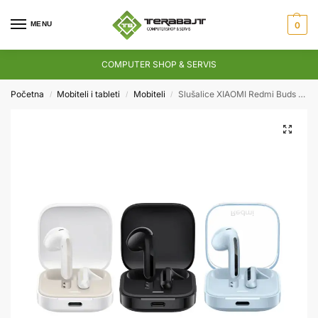
MENU
0
COMPUTER SHOP & SERVIS
Početna
Mobiteli i tableti
Mobiteli
Slušalice XIAOMI Redmi Buds 6 Active Bluetooth
/
/
/