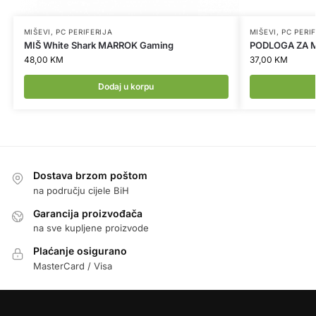
MIŠEVI
,
PC PERIFERIJA
MIŠEVI
,
PC PERI
MIŠ White Shark MARROK Gaming
PODLOGA ZA M
48,00
KM
37,00
KM
Dodaj u korpu
Dostava brzom poštom
na području cijele BiH
Garancija proizvođača
na sve kupljene proizvode
Plaćanje osigurano
MasterCard / Visa