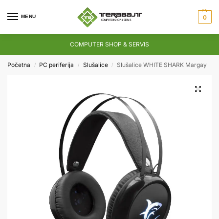
MENU
0
COMPUTER SHOP & SERVIS
Početna
PC periferija
Slušalice
Slušalice WHITE SHARK Margay
/
/
/