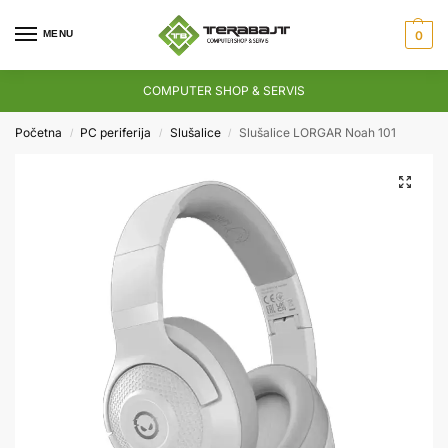
MENU
0
COMPUTER SHOP & SERVIS
Početna
PC periferija
Slušalice
Slušalice LORGAR Noah 101
/
/
/