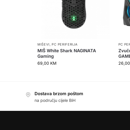
MIŠEVI
,
PC PERIFERIJA
PC PE
MIŠ White Shark NAGINATA
Zvuč
Gaming
GAM
69,00
KM
26,0
Dostava brzom poštom
na području cijele BiH