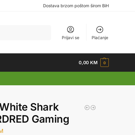
Dostava brzom poštom širom BiH
Pretraži
Prijavi se
Plaćanje
0,00
KM
0
White Shark
DRED Gaming
M