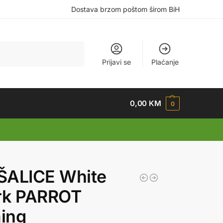
Dostava brzom poštom širom BiH
Pretraži
Prijavi se
Plaćanje
0,00
KM
0
ŠALICE White
rk PARROT
ing