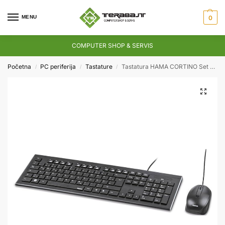
MENU
0
COMPUTER SHOP & SERVIS
Početna
PC periferija
Tastature
Tastatura HAMA CORTINO Set USB
/
/
/