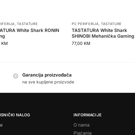
RIFERIJA
,
TASTATURE
PC PERIFERIJA
,
TASTATURE
ATURA White Shark RONIN
TASTATURA White Shark
ng
SHINOBI Mehanička Gaming
0
KM
77,00
KM
Garancija proizvođača
na sve kupljene proizvode
ISNIČKI NALOG
INFORMACIJE
se
O nama
Plaćanje