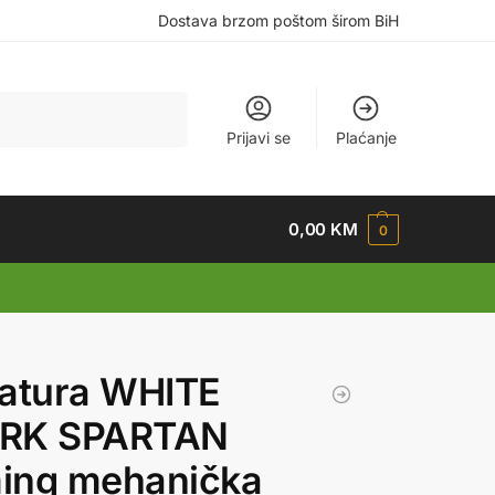
Dostava brzom poštom širom BiH
Pretraži
Prijavi se
Plaćanje
0,00
KM
0
tatura WHITE
RK SPARTAN
ing mehanička