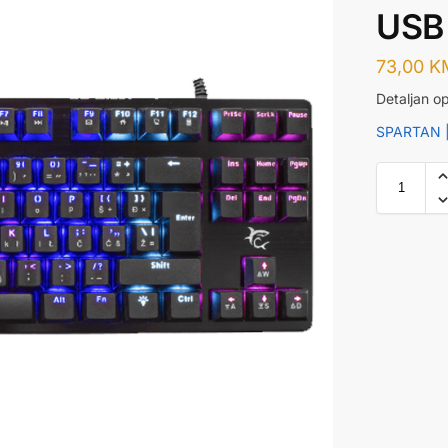
USB 
73,00
K
Detaljan op
SPARTAN |