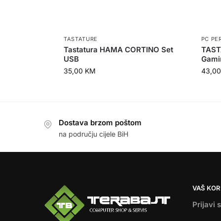
TASTATURE
PC PE
Tastatura HAMA CORTINO Set
TAST
USB
Gami
35,00
KM
43,0
Dostava brzom poštom
na području cijele BiH
VAŠ KOR
Prijavi 