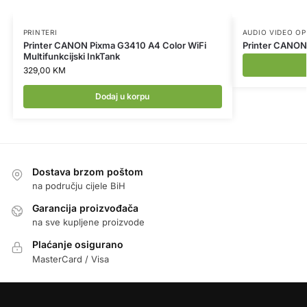
PRINTERI
AUDIO VIDEO O
Printer CANON Pixma G3410 A4 Color WiFi
Printer CANON
Multifunkcijski InkTank
329,00
KM
Dodaj u korpu
Dostava brzom poštom
na području cijele BiH
Garancija proizvođača
na sve kupljene proizvode
Plaćanje osigurano
MasterCard / Visa