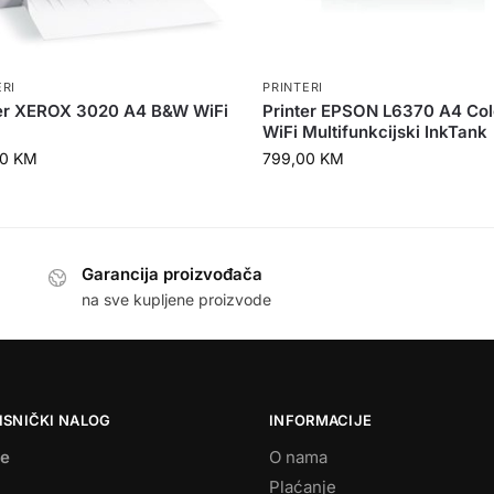
ERI
PRINTERI
ter XEROX 3020 A4 B&W WiFi
Printer EPSON L6370 A4 Col
WiFi Multifunkcijski InkTank
00
KM
799,00
KM
Garancija proizvođača
na sve kupljene proizvode
ISNIČKI NALOG
INFORMACIJE
se
O nama
Plaćanje