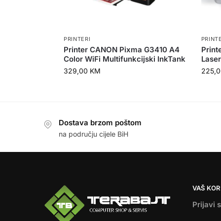
PRINTERI
PRINT
Printer CANON Pixma G3410 A4
Prin
Color WiFi Multifunkcijski InkTank
Laser
329,00
KM
225,
Dostava brzom poštom
na području cijele BiH
VAŠ KOR
Prijavi 