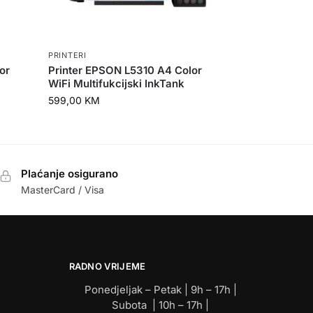
PRINTERI
or
Printer EPSON L5310 A4 Color
WiFi Multifukcijski InkTank
599,00
KM
Plaćanje osigurano
MasterCard / Visa
RADNO VRIJEME
Ponedjeljak – Petak | 9h – 17h |
Subota | 10h – 17h |