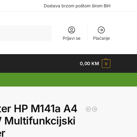
Dostava brzom poštom širom BiH
Pretraži
Prijavi se
Plaćanje
0,00
KM
0
ter HP M141a A4
Multifunkcijski
r