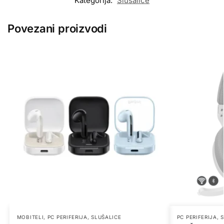
Kategorija:
Slušalice
Povezani proizvodi
MOBITELI
,
PC PERIFERIJA
,
SLUŠALICE
PC PERIFERIJA
,
S